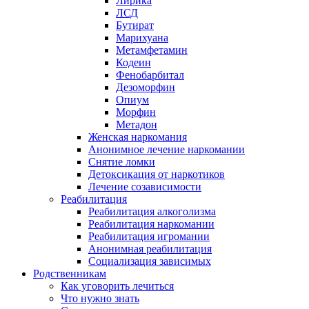
Лирика
ЛСД
Бутират
Марихуана
Метамфетамин
Кодеин
Фенобарбитал
Дезоморфин
Опиум
Морфин
Метадон
Женская наркомания
Анонимное лечение наркомании
Снятие ломки
Детоксикация от наркотиков
Лечение созависимости
Реабилитация
Реабилитация алкоголизма
Реабилитация наркомании
Реабилитация игромании
Анонимная реабилитация
Социализация зависимых
Родственникам
Как уговорить лечиться
Что нужно знать