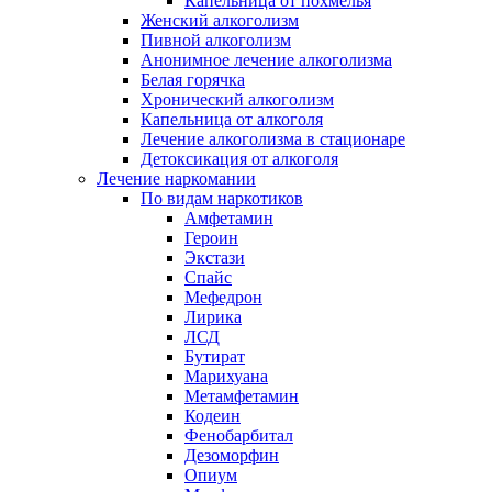
Капельница от похмелья
Женский алкоголизм
Пивной алкоголизм
Анонимное лечение алкоголизма
Белая горячка
Хронический алкоголизм
Капельница от алкоголя
Лечение алкоголизма в стационаре
Детоксикация от алкоголя
Лечение наркомании
По видам наркотиков
Амфетамин
Героин
Экстази
Спайс
Мефедрон
Лирика
ЛСД
Бутират
Марихуана
Метамфетамин
Кодеин
Фенобарбитал
Дезоморфин
Опиум