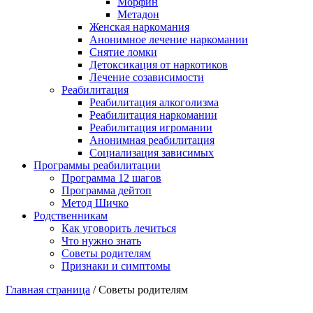
Морфин
Метадон
Женская наркомания
Анонимное лечение наркомании
Снятие ломки
Детоксикация от наркотиков
Лечение созависимости
Реабилитация
Реабилитация алкоголизма
Реабилитация наркомании
Реабилитация игромании
Анонимная реабилитация
Социализация зависимых
Программы реабилитации
Программа 12 шагов
Программа дейтоп
Метод Шичко
Родственникам
Как уговорить лечиться
Что нужно знать
Советы родителям
Признаки и симптомы
Главная страница
/
Советы родителям