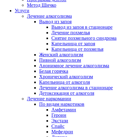
Метод Шичко
Услуги
Лечение алкоголизма
Вывод из запоя
Вывод из запоя в стационаре
Лечение похмелья
Снятие похмельного синдрома
Капельница от запоя
Капельница от похмелья
Женский алкоголизм
Пивной алкоголизм
Анонимное лечение алкоголизма
Белая горячка
Хронический алкоголизм
Капельница от алкоголя
Лечение алкоголизма в стационаре
Детоксикация от алкоголя
Лечение наркомании
По видам наркотиков
Амфетамин
Героин
Экстази
Спайс
Мефедрон