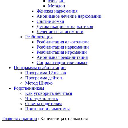
Морфин
Метадон
Женская наркомания
Анонимное лечение наркомании
Снятие ломки
Детоксикация от наркотиков
Лечение созависимости
Реабилитация
Реабилитация алкоголизма
Реабилитация наркомании
Реабилитация игромании
Анонимная реабилитация
Социализация зависимых
Программы реабилитации
Программа 12 шагов
Программа дейтоп
Метод Шичко
Родственникам
Как уговорить лечиться
Что нужно знать
Советы родителям
Признаки и симптомы
Главная страница
/
Капельница от алкоголя