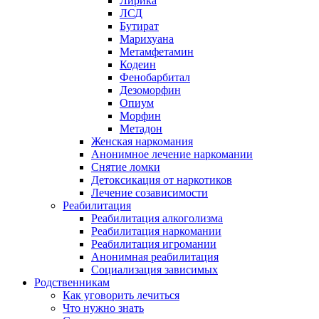
Лирика
ЛСД
Бутират
Марихуана
Метамфетамин
Кодеин
Фенобарбитал
Дезоморфин
Опиум
Морфин
Метадон
Женская наркомания
Анонимное лечение наркомании
Снятие ломки
Детоксикация от наркотиков
Лечение созависимости
Реабилитация
Реабилитация алкоголизма
Реабилитация наркомании
Реабилитация игромании
Анонимная реабилитация
Социализация зависимых
Родственникам
Как уговорить лечиться
Что нужно знать