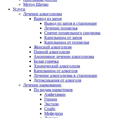
Метод Шичко
Услуги
Лечение алкоголизма
Вывод из запоя
Вывод из запоя в стационаре
Лечение похмелья
Снятие похмельного синдрома
Капельница от запоя
Капельница от похмелья
Женский алкоголизм
Пивной алкоголизм
Анонимное лечение алкоголизма
Белая горячка
Хронический алкоголизм
Капельница от алкоголя
Лечение алкоголизма в стационаре
Детоксикация от алкоголя
Лечение наркомании
По видам наркотиков
Амфетамин
Героин
Экстази
Спайс
Мефедрон