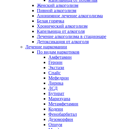
Капельница от похмелья
Женский алкоголизм
Пивной алкоголизм
Анонимное лечение алкоголизма
Белая горячка
Хронический алкоголизм
Капельница от алкоголя
Лечение алкоголизма в стационаре
Детоксикация от алкоголя
Лечение наркомании
По видам наркотиков
Амфетамин
Героин
Экстази
Спайс
Мефедрон
Лирика
ЛСД
Бутират
Марихуана
Метамфетамин
Кодеин
Фенобарбитал
Дезоморфин
Опиум