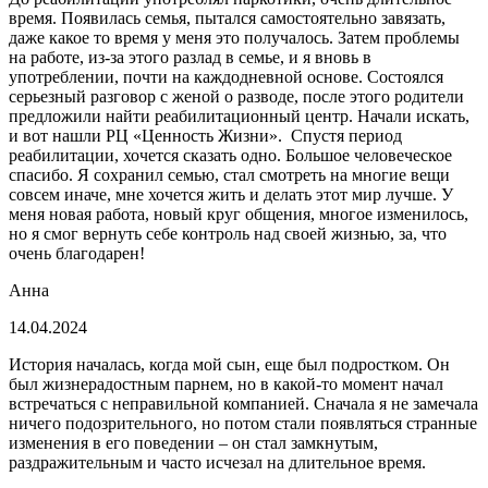
время. Появилась семья, пытался самостоятельно завязать,
даже какое то время у меня это получалось. Затем проблемы
на работе, из-за этого разлад в семье, и я вновь в
употреблении, почти на каждодневной основе. Состоялся
серьезный разговор с женой о разводе, после этого родители
предложили найти реабилитационный центр. Начали искать,
и вот нашли РЦ «Ценность Жизни». Спустя период
реабилитации, хочется сказать одно. Большое человеческое
спасибо. Я сохранил семью, стал смотреть на многие вещи
совсем иначе, мне хочется жить и делать этот мир лучше. У
меня новая работа, новый круг общения, многое изменилось,
но я смог вернуть себе контроль над своей жизнью, за, что
очень благодарен!
Анна
14.04.2024
История началась, когда мой сын, еще был подростком. Он
был жизнерадостным парнем, но в какой-то момент начал
встречаться с неправильной компанией. Сначала я не замечала
ничего подозрительного, но потом стали появляться странные
изменения в его поведении – он стал замкнутым,
раздражительным и часто исчезал на длительное время.