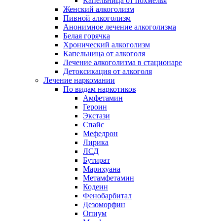
Капельница от похмелья
Женский алкоголизм
Пивной алкоголизм
Анонимное лечение алкоголизма
Белая горячка
Хронический алкоголизм
Капельница от алкоголя
Лечение алкоголизма в стационаре
Детоксикация от алкоголя
Лечение наркомании
По видам наркотиков
Амфетамин
Героин
Экстази
Спайс
Мефедрон
Лирика
ЛСД
Бутират
Марихуана
Метамфетамин
Кодеин
Фенобарбитал
Дезоморфин
Опиум