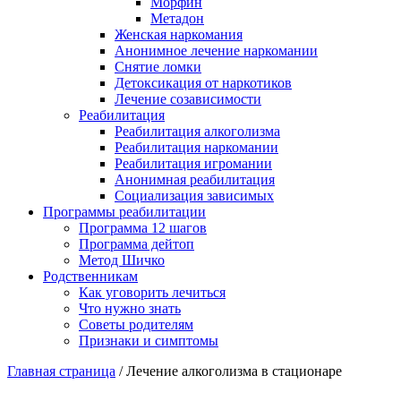
Морфин
Метадон
Женская наркомания
Анонимное лечение наркомании
Снятие ломки
Детоксикация от наркотиков
Лечение созависимости
Реабилитация
Реабилитация алкоголизма
Реабилитация наркомании
Реабилитация игромании
Анонимная реабилитация
Социализация зависимых
Программы реабилитации
Программа 12 шагов
Программа дейтоп
Метод Шичко
Родственникам
Как уговорить лечиться
Что нужно знать
Советы родителям
Признаки и симптомы
Главная страница
/
Лечение алкоголизма в стационаре