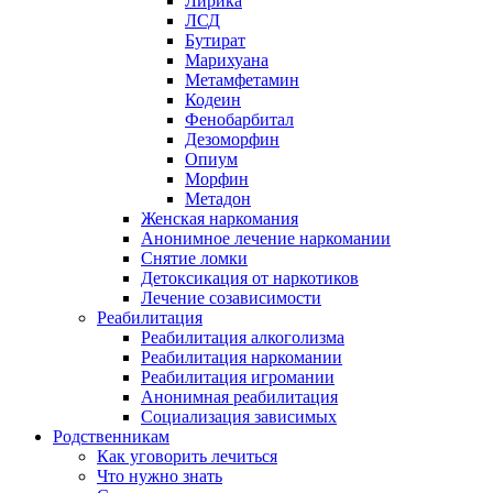
Лирика
ЛСД
Бутират
Марихуана
Метамфетамин
Кодеин
Фенобарбитал
Дезоморфин
Опиум
Морфин
Метадон
Женская наркомания
Анонимное лечение наркомании
Снятие ломки
Детоксикация от наркотиков
Лечение созависимости
Реабилитация
Реабилитация алкоголизма
Реабилитация наркомании
Реабилитация игромании
Анонимная реабилитация
Социализация зависимых
Родственникам
Как уговорить лечиться
Что нужно знать