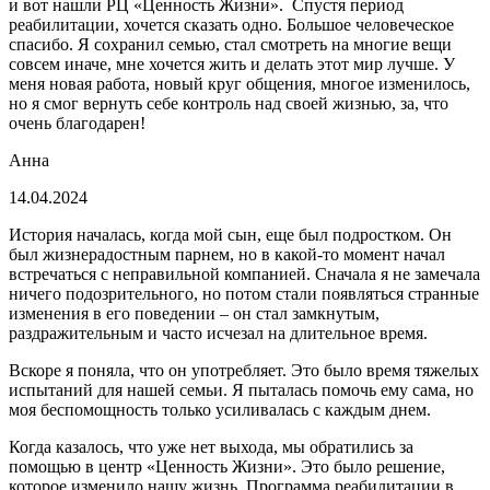
и вот нашли РЦ «Ценность Жизни». Спустя период
реабилитации, хочется сказать одно. Большое человеческое
спасибо. Я сохранил семью, стал смотреть на многие вещи
совсем иначе, мне хочется жить и делать этот мир лучше. У
меня новая работа, новый круг общения, многое изменилось,
но я смог вернуть себе контроль над своей жизнью, за, что
очень благодарен!
Анна
14.04.2024
История началась, когда мой сын, еще был подростком. Он
был жизнерадостным парнем, но в какой-то момент начал
встречаться с неправильной компанией. Сначала я не замечала
ничего подозрительного, но потом стали появляться странные
изменения в его поведении – он стал замкнутым,
раздражительным и часто исчезал на длительное время.
Вскоре я поняла, что он употребляет. Это было время тяжелых
испытаний для нашей семьи. Я пыталась помочь ему сама, но
моя беспомощность только усиливалась с каждым днем.
Когда казалось, что уже нет выхода, мы обратились за
помощью в центр «Ценность Жизни». Это было решение,
которое изменило нашу жизнь. Программа реабилитации в