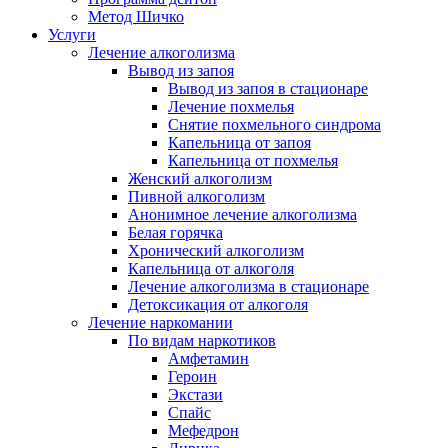
Метод Шичко
Услуги
Лечение алкоголизма
Вывод из запоя
Вывод из запоя в стационаре
Лечение похмелья
Снятие похмельного синдрома
Капельница от запоя
Капельница от похмелья
Женский алкоголизм
Пивной алкоголизм
Анонимное лечение алкоголизма
Белая горячка
Хронический алкоголизм
Капельница от алкоголя
Лечение алкоголизма в стационаре
Детоксикация от алкоголя
Лечение наркомании
По видам наркотиков
Амфетамин
Героин
Экстази
Спайс
Мефедрон