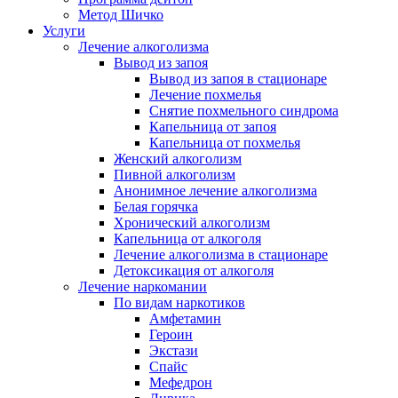
Метод Шичко
Услуги
Лечение алкоголизма
Вывод из запоя
Вывод из запоя в стационаре
Лечение похмелья
Снятие похмельного синдрома
Капельница от запоя
Капельница от похмелья
Женский алкоголизм
Пивной алкоголизм
Анонимное лечение алкоголизма
Белая горячка
Хронический алкоголизм
Капельница от алкоголя
Лечение алкоголизма в стационаре
Детоксикация от алкоголя
Лечение наркомании
По видам наркотиков
Амфетамин
Героин
Экстази
Спайс
Мефедрон