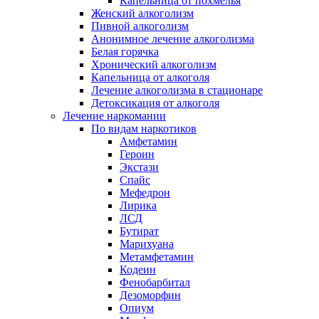
Капельница от похмелья
Женский алкоголизм
Пивной алкоголизм
Анонимное лечение алкоголизма
Белая горячка
Хронический алкоголизм
Капельница от алкоголя
Лечение алкоголизма в стационаре
Детоксикация от алкоголя
Лечение наркомании
По видам наркотиков
Амфетамин
Героин
Экстази
Спайс
Мефедрон
Лирика
ЛСД
Бутират
Марихуана
Метамфетамин
Кодеин
Фенобарбитал
Дезоморфин
Опиум