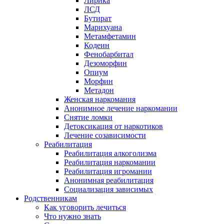
Лирика
ЛСД
Бутират
Марихуана
Метамфетамин
Кодеин
Фенобарбитал
Дезоморфин
Опиум
Морфин
Метадон
Женская наркомания
Анонимное лечение наркомании
Снятие ломки
Детоксикация от наркотиков
Лечение созависимости
Реабилитация
Реабилитация алкоголизма
Реабилитация наркомании
Реабилитация игромании
Анонимная реабилитация
Социализация зависимых
Родственникам
Как уговорить лечиться
Что нужно знать